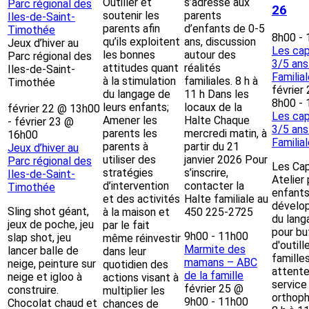
Outiller et
s’adresse aux
Parc régional des
26
soutenir les
parents
Iles-de-Saint-
parents afin
d’enfants de 0-5
Timothée
8h00
-
qu’ils exploitent
ans, discussion
Jeux d’hiver au
Les cap
les bonnes
autour des
Parc régional des
3/5 ans
attitudes quant
réalités
Iles-de-Saint-
Familia
à la stimulation
familiales. 8 h à
Timothée
février
du langage de
11 h Dans les
8h00
-
leurs enfants;
locaux de la
février 22 @ 13h00
Les cap
Amener les
Halte Chaque
-
février 23 @
3/5 ans
parents les
mercredi matin, à
16h00
Familia
parents à
partir du 21
Jeux d’hiver au
utiliser des
janvier 2026 Pour
Parc régional des
Les Cap
stratégies
s’inscrire,
Iles-de-Saint-
Atelier
d’intervention
contacter la
Timothée
enfants
et des activités
Halte familiale au
dévelo
Sling shot géant,
à la maison et
450 225-2725
du lang
jeux de poche, jeu
par le fait
pour bu
9h00
-
11h00
slap shot, jeu
même réinvestir
d'outill
Marmite des
lancer balle de
dans leur
famille
mamans – ABC
neige, peinture sur
quotidien des
attente
de la famille
neige et igloo à
actions visant à
service
février 25 @
construire.
multiplier les
orthoph
9h00
-
11h00
Chocolat chaud et
chances de