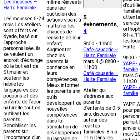
Les mousses –
même réinvestir
d'outill
Halte Familiale
dans leur
famille
quotidien des
attente
5
Les mousses 6-24
actions visant à
service
évènements,
mois Les ateliers
multiplier les
orthoph
sont offerts en
4
chances de
8 h à 1
dyade, basé sur
réussite de leur
les loc
l’approche
enfant;
8h00
-
11h00
Halte
personnalisée, ils
Augmenter
Café causerie –
se veulent un
chez les
Halte Familiale
9h00
-
endroit d’échange
parents la
mars 4 @ 8h00
-
YAPP- 
où le but est de :
confiance en
11h00
famille
Stimuler et
leurs
Café causerie –
mars 5
soutenir les
compétences;
Halte Familiale
11h30
habiletés
Mieux informer
YAPP- 
langagières des
Atelier qui
les parents afin
famille
poupons et des
s’adresse aux
qu’ils
enfants de façon
parents
développent de
YAPP At
naturelle tout en
d’enfants de 0-5
nouvelles
pour par
outillant les
ans, discussion
compétences
person
parents ;
autour des
dans la
parfait
Sensibiliser les
réalités
stimulation de
janvier 
parents sur
familiales. 8 h à
développement
mars 2
l’importance d’un
11 h Dans les
du langage de
est un