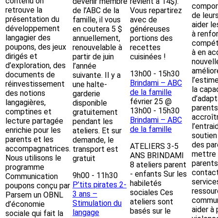
contenu on
devenir membre
revient à 14$).
compor
retrouve la
de l’ABC de la
Vous repartirez
de leur
présentation du
famille, il vous
avec de
aider l
développement
en coutera 5 $
généreuses
à renfo
langagier des
annuellement,
portions des
compét
poupons, des jeux
renouvelable à
recettes
à en ac
dirigés et
partir de juin
cuisinées !
nouvelle
d’exploration, des
l’année
amélior
13h00
-
15h30
documents de
suivante. Il y a
l’estim
Brindami – ABC
réinvestissement
une halte-
la capa
de la famille
des notions
garderie
d’adapt
février 25 @
langagières,
disponible
parents
13h00
-
15h30
comptines et
gratuitement
accroît
Brindami – ABC
lecture partagée
pendant les
l’entrai
de la famille
enrichie pour les
ateliers. Et sur
soutien
parents et les
demande, le
des par
ATELIERS 3-5
accompagnatrices.
transport est
mettre 
ANS BRINDAMI
Nous utilisons le
gratuit
parents
8 ateliers parent
programme
contact
- enfants Sur les
9h00
-
11h30
Communication
service
habiletés
P’tits pirates 2-
poupons conçu par
ressou
sociales Ces
3 ans –
Parsem un OBNL
communa
ateliers sont
Stimulation du
d’économie
aider à 
basés sur le
langage
sociale qui fait la