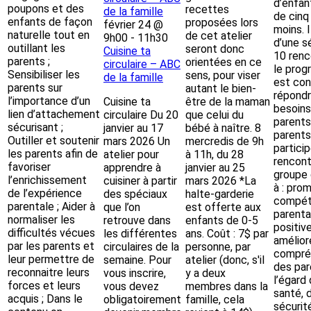
d’enfan
poupons et des
recettes
de la famille
de cinq
enfants de façon
proposées lors
février 24 @
moins. I
naturelle tout en
de cet atelier
9h00
-
11h30
d’une s
outillant les
seront donc
Cuisine ta
10 renc
parents ;
orientées en ce
circulaire – ABC
le pro
Sensibiliser les
sens, pour viser
de la famille
est con
parents sur
autant le bien-
répondr
l’importance d’un
Cuisine ta
être de la maman
besoins
lien d’attachement
circulaire Du 20
que celui du
parents
sécurisant ;
janvier au 17
bébé à naître. 8
parents
Outiller et soutenir
mars 2026 Un
mercredis de 9h
partici
les parents afin de
atelier pour
à 11h, du 28
rencont
favoriser
apprendre à
janvier au 25
groupe 
l’enrichissement
cuisiner à partir
mars 2026 *La
à : pro
de l’expérience
des spéciaux
halte-garderie
compét
parentale ; Aider à
que l’on
est offerte aux
parenta
normaliser les
retrouve dans
enfants de 0-5
positive
difficultés vécues
les différentes
ans. Coût : 7$ par
améliore
par les parents et
circulaires de la
personne, par
compré
leur permettre de
semaine. Pour
atelier (donc, s'il
des par
reconnaitre leurs
vous inscrire,
y a deux
l’égard 
forces et leurs
vous devez
membres dans la
santé, d
acquis ; Dans le
obligatoirement
famille, cela
sécurit