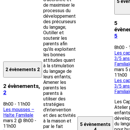
5 évè
de maximiser le
processus du
développement
des précurseurs
5
du langage;
évène
Outiller et
5
soutenir les
parents afin
8h00
-
qu’ils exploitent
Les cap
les bonnes
3/5 ans
attitudes quant
Familia
à la stimulation
mars 5
2 évènements
2
du langage de
11h00
leurs enfants;
Les cap
Amener les
2 évènements,
3/5 ans
parents les
Familia
2
parents à
utiliser des
Les Cap
8h00
-
11h00
stratégies
Atelier
Les mousses –
d’intervention
enfants
Halte Familiale
et des activités
dévelo
mars 2 @ 8h00
-
à la maison et
du lang
5 évènements
11h00
par le fait
pour bu
4