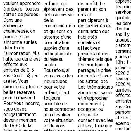
appren
veulent apprendre
enfants qui
de conflit. Le
techniq
à préparer toutes
éprouvent des
parent et son
serviro
sortes de purées.
défis au niveau
enfant
quotidi
Dans une
de la
participeront à
les par
ambiance
communication
des activités de
d'enfan
chaleureuse, on
et qui sont en
stimulation des
ans Il y
cuisine et on
attente d’une
habiletés
groupes
s'informe sur les
consultation
sociales et
s'alter
débuts de
auprès d’une
affectives
semaine
l'alimentation. *La
orthophoniste
présentant des
jeudis 
halte-garderie est
du réseau
thèmes tels que
13h : 1 
offerte aux
public.
les émotions, le
janvier 
enfants de 0-5
Toutefois, si
partage, la prise
2026 2 
ans. Coût : 5$ par
vous avez des
de contact avec
février
atelier. Vous
inquiétudes
les autres, etc.
2026 *L
ramènerez plein de
pour votre
Les thématiques
garderi
belles réserves
enfant, il est
abordées : saluer
offerte
pour la maison !
toujours
et s’approcher
enfants
Pour vous inscrire,
possible de
doucement ;
ans. Coû
vous devez
nous contacter
accepter ou
personn
obligatoirement
afin d’évaluer
refuser le
atelier 
devenir membre
votre situation
contact avec les
exemple
de l’ABC de la
et de vous
autres ; faire une
une fam