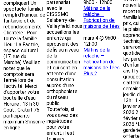
partenariat
9h00
-
12h00
compliquer! Un
nouvell
avec le
Mâtins de la
spectacle familial
recett
CISSSMO
relâche –
rempli d’humour, de
familia
Salaberry-de-
Fabrication de
fantaisie et de
prix, cu
Valleyfield, nous
maisons de fées
rebondissements.
le plaisi
accueillons les
Clientèle : Pour
appren
enfants qui
mars 4 @ 9h00
-
toute la famille
techniq
éprouvent des
12h00
Lieu : La Factrie,
serviro
défis au niveau
Mâtins de la
espace culturel
quotidi
de la
relâche –
(17, rue du
les par
communication
Fabrication de
Marché) Veuillez
d'enfan
et qui sont en
maisons de fées
noter que le
ans Il y
attente d’une
Plus 2
comptoir sera
groupes
consultation
fermé lors de
s'alter
auprès d’une
l’activité. Merci
semaine
orthophoniste
d’apporter votre
jeudis 
du réseau
bouteille d'eau.
13h : 1 
public.
Horaire : 13 h 30
janvier 
Toutefois, si
Coût : Gratuit 75
2026 2 
vous avez des
participants
février
inquiétudes
maximum S'inscrire
2026 *L
pour votre
en ligne
garderi
enfant, il est
offerte
toujours