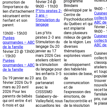
violenc
programme
février 24 @
promotion de
Brindami
9h00
-
11h30
l’importance du
9h00
-
développé par le
P’tits pirates 2-
lien d’attachement
Cuisine
Centre de
3 ans –
sécurisant entre
collect
Psychoéducation
Stimulation du
l’enfant et son
ABC de 
du Québec et qui
langage
parent.
février
est implanté
9h00
-
Les p'tits
dans plusieurs
13h00
-
15h30
Cuisine
pirates 2-3 ans
milieux de garde
Purées
collect
Stimulation du
de la région. Les
gourmandes – ABC
ABC de 
langage Du 20
diverses
de la famille
janvier au 17
thématiques
février 23 @ 13h00
Cuisine
mars 2026 Ces
explorées visent
-
15h30
collect
ateliers ciblent
le
Purées
classiq
la stimulation
développement
gourmandes – ABC
ateliers
du langage pour
des habiletés
de la famille
et touj
les enfants 3-5
sociales de base,
populai
Du 19 janvier au 23
ans. En
de
trouver
février 2026 Du 9
partenariat
communication
nouvell
mars au 20 avril
avec le
et de
recett
2026 Pour les
CISSSMO
l’expression des
familia
parents de bébés
Salaberry-de-
émotions, de
prix, cu
qui ont entre 4 et
Valleyfield, nous
l’autocontrôle et
le plaisi
6 mois et qui
accueillons les
de la résolution