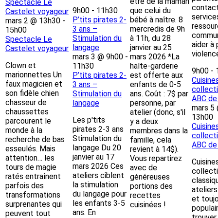
être de la maman
Spectacle Le
contact
9h00
-
11h30
que celui du
Castelet voyageur
service
P’tits pirates 2-
bébé à naître. 8
mars 2 @ 13h30
-
ressou
3 ans –
mercredis de 9h
15h00
communa
Stimulation du
à 11h, du 28
Spectacle Le
aider à 
langage
janvier au 25
Castelet voyageur
violenc
mars 3 @ 9h00
-
mars 2026 *La
Clown et
11h30
halte-garderie
9h00
-
marionnettes Un
P’tits pirates 2-
est offerte aux
Cuisine
faux magicien et
3 ans –
enfants de 0-5
collect
son fidèle chien
Stimulation du
ans. Coût : 7$ par
ABC de 
chasseur de
langage
personne, par
mars 5
chaussettes
atelier (donc, s'il
13h00
Les p'tits
parcourent le
y a deux
Cuisine
pirates 2-3 ans
monde à la
membres dans la
collect
Stimulation du
recherche de bas
famille, cela
ABC de 
langage Du 20
esseulés. Mais
revient à 14$).
janvier au 17
attention… les
Vous repartirez
Cuisine
mars 2026 Ces
tours de magie
avec de
collect
ateliers ciblent
ratés entraînent
généreuses
classiq
la stimulation
parfois des
portions des
ateliers
du langage pour
transformations
recettes
et touj
les enfants 3-5
surprenantes qui
cuisinées !
populai
ans. En
peuvent tout
trouver