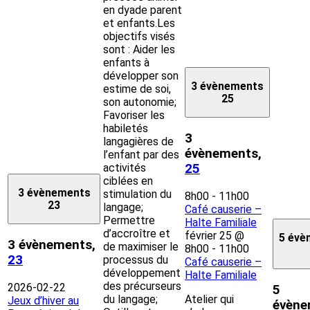
en dyade parent
et enfants.Les
objectifs visés
sont : Aider les
enfants à
développer son
3 évènements
estime de soi,
25
son autonomie;
Favoriser les
habiletés
3
langagières de
évènements,
l’enfant par des
activités
25
ciblées en
3 évènements
stimulation du
8h00
-
11h00
23
langage;
Café causerie –
Permettre
Halte Familiale
d’accroître et
février 25 @
5 évè
3 évènements,
de maximiser le
8h00
-
11h00
23
processus du
Café causerie –
développement
Halte Familiale
des précurseurs
2026-02-22
5
du langage;
Atelier qui
Jeux d’hiver au
évène