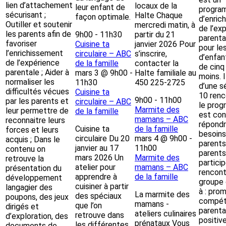
lien d’attachement
locaux de la
leur enfant de
progra
sécurisant ;
Halte Chaque
façon optimale.
d’enric
Outiller et soutenir
mercredi matin, à
de l’ex
les parents afin de
9h00
-
11h30
partir du 21
parenta
favoriser
Cuisine ta
janvier 2026 Pour
pour le
l’enrichissement
circulaire – ABC
s’inscrire,
d’enfan
de l’expérience
de la famille
contacter la
de cinq
parentale ; Aider à
mars 3 @ 9h00
-
Halte familiale au
moins. I
normaliser les
11h30
450 225-2725
d’une s
difficultés vécues
Cuisine ta
10 renc
9h00
-
11h00
par les parents et
circulaire – ABC
le pro
Marmite des
leur permettre de
de la famille
est con
mamans – ABC
reconnaitre leurs
répondr
Cuisine ta
de la famille
forces et leurs
besoins
circulaire Du 20
mars 4 @ 9h00
-
acquis ; Dans le
parents
janvier au 17
11h00
contenu on
parents
mars 2026 Un
Marmite des
retrouve la
partici
atelier pour
mamans – ABC
présentation du
rencont
apprendre à
de la famille
développement
groupe 
cuisiner à partir
langagier des
à : pro
La marmite des
des spéciaux
poupons, des jeux
compét
mamans -
que l’on
dirigés et
parenta
ateliers culinaires
retrouve dans
d’exploration, des
positive
prénataux Vous
les différentes
documents de