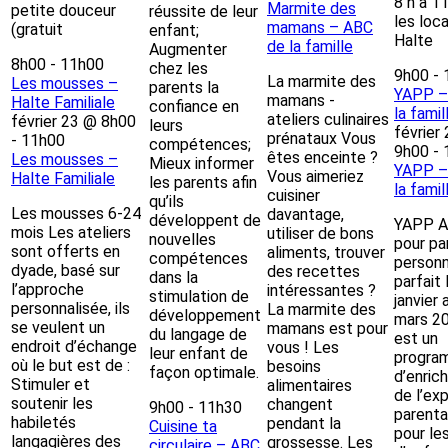
8 h à 1
Marmite des
petite douceur
réussite de leur
les loc
mamans – ABC
(gratuit
enfant;
Halte
de la famille
Augmenter
8h00
-
11h00
chez les
9h00
-
La marmite des
Les mousses –
parents la
YAPP –
mamans -
Halte Familiale
confiance en
la famil
ateliers culinaires
février 23 @ 8h00
leurs
février
prénataux Vous
-
11h00
compétences;
9h00
-
êtes enceinte ?
Les mousses –
Mieux informer
YAPP –
Vous aimeriez
Halte Familiale
les parents afin
la famil
cuisiner
qu’ils
Les mousses 6-24
davantage,
développent de
YAPP At
mois Les ateliers
utiliser de bons
nouvelles
pour par
sont offerts en
aliments, trouver
compétences
person
dyade, basé sur
des recettes
dans la
parfait
l’approche
intéressantes ?
stimulation de
janvier 
personnalisée, ils
La marmite des
développement
mars 2
se veulent un
mamans est pour
du langage de
est un
endroit d’échange
vous ! Les
leur enfant de
progra
où le but est de :
besoins
façon optimale.
d’enric
Stimuler et
alimentaires
de l’ex
soutenir les
changent
9h00
-
11h30
parenta
habiletés
pendant la
Cuisine ta
pour le
langagières des
grossesse. Les
circulaire – ABC