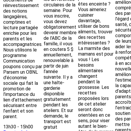
améliore
êtes enceinte ?
circulaires de la
réinvestissement
compré
Vous aimeriez
semaine. Pour
des notions
des par
cuisiner
vous inscrire,
langagières,
l’égard 
davantage,
vous devez
comptines et
santé, d
utiliser de bons
obligatoirement
lecture partagée
sécurit
aliments, trouver
devenir membre
enrichie pour les
compor
des recettes
de l’ABC de la
parents et les
de leur
intéressantes ?
famille, il vous
accompagnatrices.
aider l
La marmite des
en coutera 5 $
Nous utilisons le
à renfo
mamans est pour
annuellement,
programme
compét
vous ! Les
renouvelable à
Communication
à en ac
besoins
partir de juin
poupons conçu par
nouvelle
alimentaires
l’année
Parsem un OBNL
amélior
changent
suivante. Il y a
d’économie
l’estim
pendant la
une halte-
sociale qui fait la
la capa
grossesse. Les
garderie
promotion de
d’adapt
recettes
disponible
l’importance du
parents
proposées lors
gratuitement
lien d’attachement
accroît
de cet atelier
pendant les
sécurisant entre
l’entrai
seront donc
ateliers. Et sur
l’enfant et son
soutien
orientées en ce
demande, le
parent.
des par
sens, pour viser
transport est
mettre 
autant le bien-
13h30
-
15h00
gratuit
parents