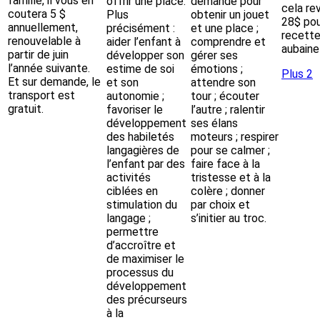
famille, il vous en
offrir une place.
demande pour
cela re
coutera 5 $
Plus
obtenir un jouet
28$ pou
annuellement,
précisément :
et une place ;
recette
renouvelable à
aider l’enfant à
comprendre et
aubaine 
partir de juin
développer son
gérer ses
l’année suivante.
estime de soi
émotions ;
Plus 2
Et sur demande, le
et son
attendre son
transport est
autonomie ;
tour ; écouter
gratuit.
favoriser le
l’autre ; ralentir
développement
ses élans
des habiletés
moteurs ; respirer
langagières de
pour se calmer ;
l’enfant par des
faire face à la
activités
tristesse et à la
ciblées en
colère ; donner
stimulation du
par choix et
langage ;
s’initier au troc.
permettre
d’accroître et
de maximiser le
processus du
développement
des précurseurs
à la