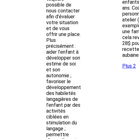
enfants
possible de
ans. Coû
nous contacter
personn
afin d’évaluer
atelier 
votre situation
exemple
et de vous
une fam
offrir une place.
cela re
Plus
28$ pou
précisément :
recette
aider l’enfant à
aubaine 
développer son
estime de soi
Plus 2
et son
autonomie ;
favoriser le
développement
des habiletés
langagières de
l’enfant par des
activités
ciblées en
stimulation du
langage ;
permettre