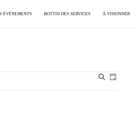
S ÉVÉNEMENTS
BOTTIN DES SERVICES
À VISIONNER
Recherc
Navig
Recherche
Jour
de
et
vues
navigati
Évène
de
vues
Évèneme