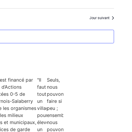
Jour suivant
 est financé par
"Il
Seuls,
e d’Actions
faut
nous
tées 0-5 de
tout
pouvons
nois-Salaberry
un
faire si
ie les organismes
village
peu ;
 les milieux
pour
ensemble,
es et municipaux,
élever
nous
vices de garde
un
pouvons