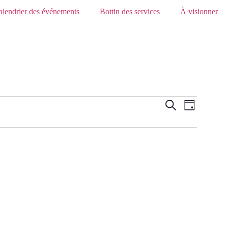
alendrier des événements
Bottin des services
À visionner
Recherc
Navig
Recherche
Jour
de
et
vues
navigati
Évène
de
vues
Évèneme