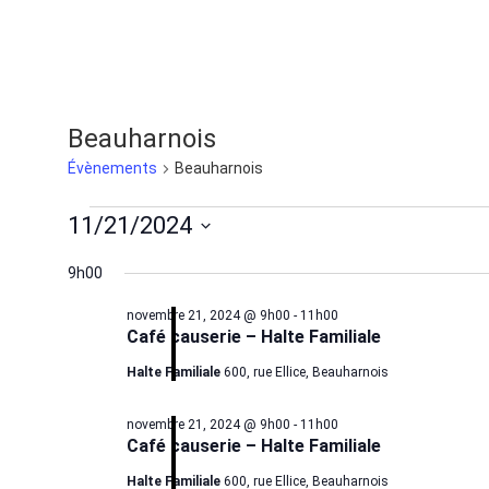
Beauharnois
Évènements
Beauharnois
11/21/2024
Sélectionnez
une
9h00
date.
novembre 21, 2024 @ 9h00
-
11h00
Café causerie – Halte Familiale
Halte Familiale
600, rue Ellice, Beauharnois
novembre 21, 2024 @ 9h00
-
11h00
Café causerie – Halte Familiale
Halte Familiale
600, rue Ellice, Beauharnois