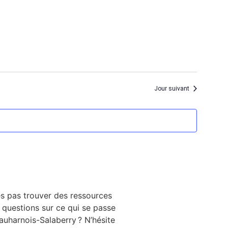
Jour suivant
ves pas trouver des ressources
Ce site est financé par la
s questions sur ce qui se passe
Salaberry qui rallie les org
auharnois-Salaberry ? N’hésite
municipaux, les services de