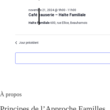
novembre 21, 2024 @ 9h00
-
11h00
Café causerie – Halte Familiale
Halte Familiale
600, rue Ellice, Beauharnois
Jour précédent
À propos
Principes de l’Approche Familles