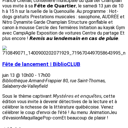
France Chenail, conseillère municipale du quartier Champlain
vous invite à sa 𝗙𝗲̂𝘁𝗲 𝗱𝗲 𝗤𝘂𝗮𝗿𝘁𝗶𝗲𝗿, le samedi 13 juin de 10
h à 15 h sur la ruelle de la Quenouille. Au programme : Hot-
dogs gratuits Prestations musicales : saxophone, AUDRÉE et
Nitro Dynamite Garde Champlain Structure gonflable et
canon à mousse Cercle des fermières Initiation au kayak Gym
avec CampiAgile Exposition de voitures Centre du partage Et
plus encore ! 𝙍𝙚𝙢𝙞𝙨 𝙖𝙪 𝙡𝙚𝙣𝙙𝙚𝙢𝙖𝙞𝙣 𝙚𝙣 𝙘𝙖𝙨 𝙙𝙚 𝙥𝙡𝙪𝙞𝙚.
Fête de lancement | BiblioCLUB
juin 13 @ 10h00
-
17h00
Bibliothèque Armand-Frappier
80, rue Saint-Thomas,
Salaberry-de-Valleyfield
Sous le thème captivant 𝘔𝘺𝘴𝘵𝘦̀𝘳𝘦𝘴 𝘦𝘵 𝘦𝘯𝘲𝘶𝘦̂𝘵𝘦𝘴, cette
édition vous invite à devenir détectives de la lecture et à
célébrer la richesse de la littérature québécoise. Venez
célébrer le coup d'envoi de l'été ! Au menu :AnimationJeu
d'évasionMaquillagePop-cornEt beaucoup de plaisir !