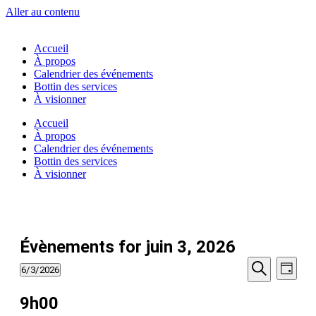
Aller au contenu
Accueil
À propos
Calendrier des événements
Bottin des services
À visionner
Accueil
À propos
Calendrier des événements
Bottin des services
À visionner
Évènements for juin 3, 2026
Recherc
Navi
6/3/2026
Jour
de
Sélectionnez
et
Recherche
vues
une
9h00
navigati
date.
Évèn