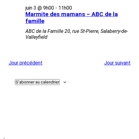
de
juin 3 @ 9h00
-
11h00
vues
Marmite des mamans – ABC de la
Évèneme
famille
ABC de la Famille
20, rue St-Pierre, Salaberry-de-
Valleyfield
Jour précédent
Jour suivant
S’abonner au calendrier