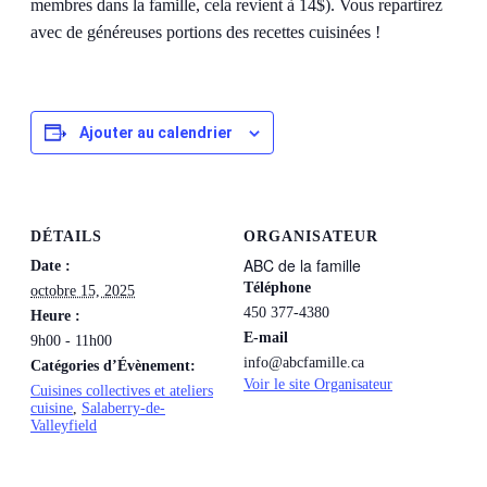
membres dans la famille, cela revient à 14$). Vous repartirez
avec de généreuses portions des recettes cuisinées !
Ajouter au calendrier
DÉTAILS
ORGANISATEUR
ABC de la famille
Date :
Téléphone
octobre 15, 2025
450 377-4380
Heure :
E-mail
9h00 - 11h00
info@abcfamille.ca
Catégories d’Évènement:
Voir le site Organisateur
Cuisines collectives et ateliers
cuisine
,
Salaberry-de-
Valleyfield