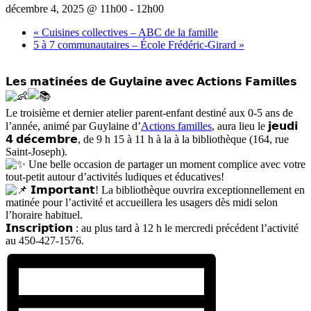
décembre 4, 2025 @ 11h00
-
12h00
«
Cuisines collectives – ABC de la famille
5 à 7 communautaires – École Frédéric-Girard
»
𝗟𝗲𝘀 𝗺𝗮𝘁𝗶𝗻𝗲́𝗲𝘀 𝗱𝗲 𝗚𝘂𝘆𝗹𝗮𝗶𝗻𝗲 𝗮𝘃𝗲𝗰 𝗔𝗰𝘁𝗶𝗼𝗻𝘀 𝗙𝗮𝗺𝗶𝗹𝗹𝗲𝘀
Le troisième et dernier atelier parent-enfant destiné aux 0-5 ans de
l’année, animé par Guylaine d’
Actions familles
, aura lieu le 𝗷𝗲𝘂𝗱𝗶
𝟰 𝗱𝗲́𝗰𝗲𝗺𝗯𝗿𝗲, de 9 h 15 à 11 h à la à la bibliothèque (164, rue
Saint-Joseph).
Une belle occasion de partager un moment complice avec votre
tout-petit autour d’activités ludiques et éducatives!
𝗜𝗺𝗽𝗼𝗿𝘁𝗮𝗻𝘁! La bibliothèque ouvrira exceptionnellement en
matinée pour l’activité et accueillera les usagers dès midi selon
l’horaire habituel.
𝗜𝗻𝘀𝗰𝗿𝗶𝗽𝘁𝗶𝗼𝗻 : au plus tard à 12 h le mercredi précédent l’activité
au 450-427-1576.