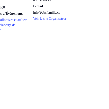
450 377-4380
E-mail
3h00
info@abcfamille.ca
es d’Évènement:
Voir le site Organisateur
ollectives et ateliers
alaberry-de-
d