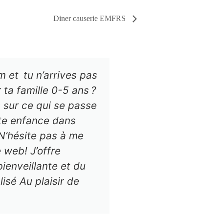
Diner causerie EMFRS
m et tu n’arrives pas
Ce site est 
ta famille 0-5 ans ?
Concertées 0-
 sur ce qui se passe
rallie les organi
ite enfance dans
et municipaux, 
N’hésite pas à me
l’enfance ain
 web! J’offre
ienveillante et du
sé Au plaisir de
TAC
Tab