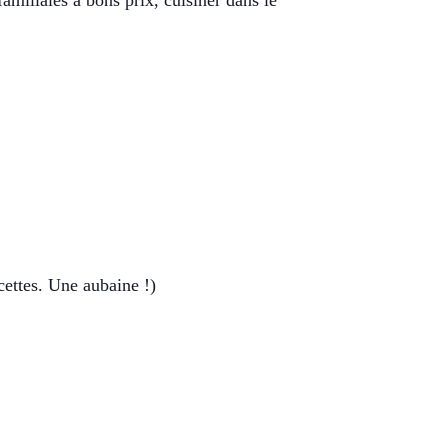
familiales à bons prix, cuisiner dans le
cettes. Une aubaine !)