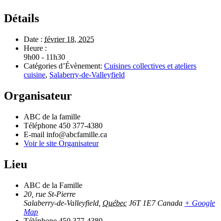
Détails
Date :
février 18, 2025
Heure :
9h00 - 11h30
Catégories d’Évènement:
Cuisines collectives et ateliers
cuisine
,
Salaberry-de-Valleyfield
Organisateur
ABC de la famille
Téléphone
450 377-4380
E-mail
info@abcfamille.ca
Voir le site Organisateur
Lieu
ABC de la Famille
20, rue St-Pierre
Salaberry-de-Valleyfield
,
Québec
J6T 1E7
Canada
+ Google
Map
Téléphone
450 377-4380